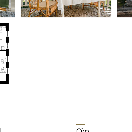
l
Cím