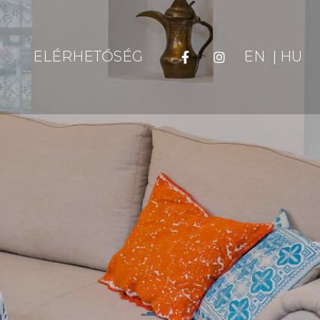
ELÉRHETŐSÉG
EN
| HU